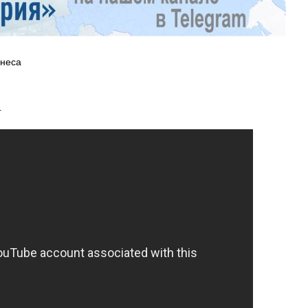
знеса
А